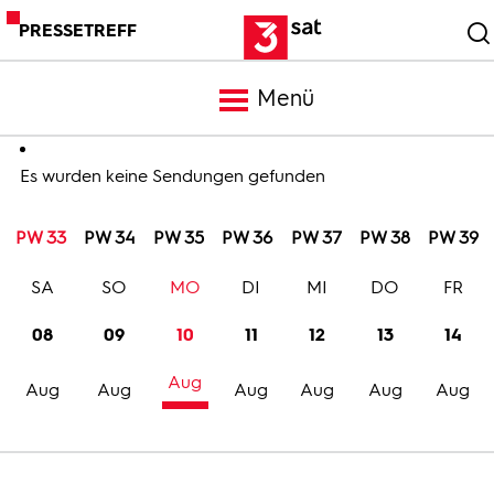
PRESSETREFF
Menü
Meldungen
Es wurden keine Sendungen gefunden
PW 33
PW 34
PW 35
PW 36
PW 37
PW 38
PW 39
Programm
SA
SO
MO
DI
MI
DO
FR
Mediathek
08
09
10
11
12
13
14
Aug
Trailer
Aug
Aug
Aug
Aug
Aug
Aug
Bilder