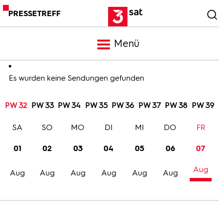
PRESSETREFF
Menü
Meldungen
Es wurden keine Sendungen gefunden
PW 32
PW 33
PW 34
PW 35
PW 36
PW 37
PW 38
PW 39
Programm
SA
SO
MO
DI
MI
DO
FR
Mediathek
01
02
03
04
05
06
07
Aug
Trailer
Aug
Aug
Aug
Aug
Aug
Aug
Bilder