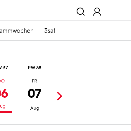
rammwochen
3sat
 37
PW 38
DO
FR
SA
SO
06
07
08
09
ug
Aug
Aug
Aug