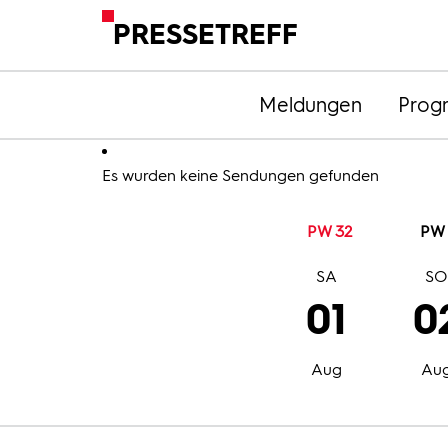
PRESSETREFF
Meldungen
Prog
Es wurden keine Sendungen gefunden
PW 32
PW 
SA
S
01
0
Aug
Au