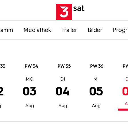
ramm
Mediathek
Trailer
Bilder
Prog
33
PW 34
PW 35
PW 36
PW
O
MO
DI
MI
2
03
04
05
A
g
Aug
Aug
Aug