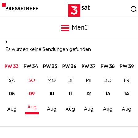
PRESSETREFF
Menü
Meldungen
Es wurden keine Sendungen gefunden
PW 33
PW 34
PW 35
PW 36
PW 37
PW 38
PW 39
Programm
SA
SO
MO
DI
MI
DO
FR
Mediathek
08
09
10
11
12
13
14
Aug
Trailer
Aug
Aug
Aug
Aug
Aug
Aug
Bilder