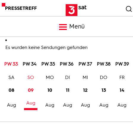
PRESSETREFF
Menü
Meldungen
Es wurden keine Sendungen gefunden
PW 33
PW 34
PW 35
PW 36
PW 37
PW 38
PW 39
Programm
SA
SO
MO
DI
MI
DO
FR
Mediathek
08
09
10
11
12
13
14
Aug
Trailer
Aug
Aug
Aug
Aug
Aug
Aug
Bilder