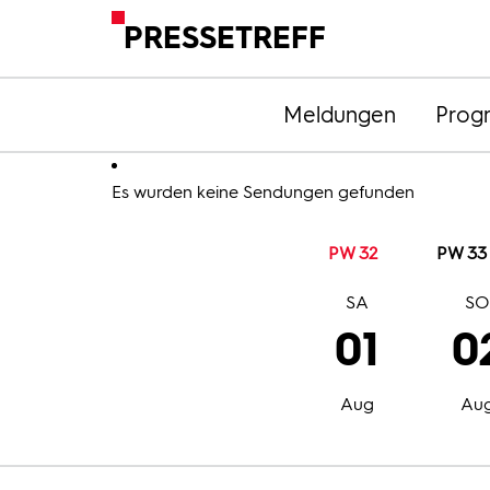
PRESSETREFF
Meldungen
Prog
Es wurden keine Sendungen gefunden
PW 32
PW 33
SA
S
01
0
Aug
Au