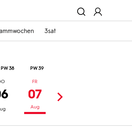
rammwochen
3sat
PW 38
PW 39
DO
FR
SA
SO
06
07
08
09
Aug
Aug
Aug
ug