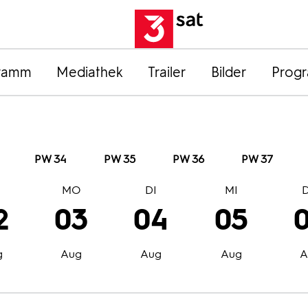
ramm
Mediathek
Trailer
Bilder
Prog
PW 34
PW 35
PW 36
PW 37
O
MO
DI
MI
2
03
04
05
g
Aug
Aug
Aug
A