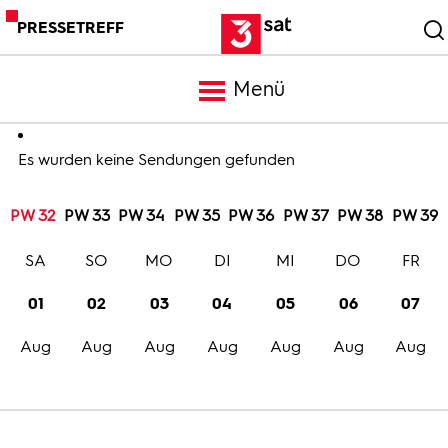
PRESSETREFF
Menü
Meldungen
Es wurden keine Sendungen gefunden
PW 32
PW 33
PW 34
PW 35
PW 36
PW 37
PW 38
PW 39
Programm
SA
SO
MO
DI
MI
DO
FR
Mediathek
01
02
03
04
05
06
07
Aug
Aug
Aug
Aug
Aug
Aug
Aug
Trailer
Bilder