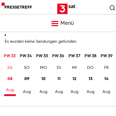
PRESSETREFF
Menü
Meldungen
Es wurden keine Sendungen gefunden
PW 33
PW 34
PW 35
PW 36
PW 37
PW 38
PW 39
Programm
SA
SO
MO
DI
MI
DO
FR
Mediathek
08
09
10
11
12
13
14
Aug
Trailer
Aug
Aug
Aug
Aug
Aug
Aug
Bilder