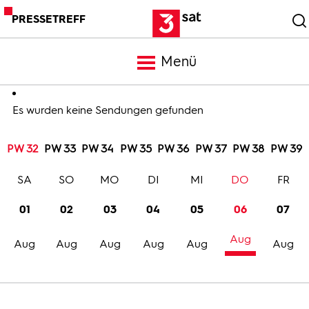
PRESSETREFF
Menü
Meldungen
Es wurden keine Sendungen gefunden
PW 32
PW 33
PW 34
PW 35
PW 36
PW 37
PW 38
PW 39
Programm
SA
SO
MO
DI
MI
DO
FR
Mediathek
01
02
03
04
05
06
07
Aug
Trailer
Aug
Aug
Aug
Aug
Aug
Aug
Bilder