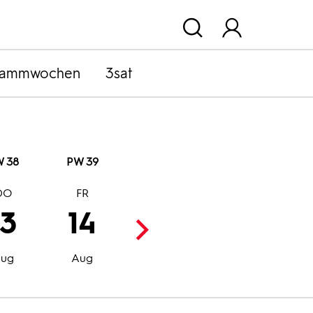
rammwochen
3sat
 38
PW 39
DO
FR
SA
SO
13
14
15
16
Aug
Aug
ug
Aug