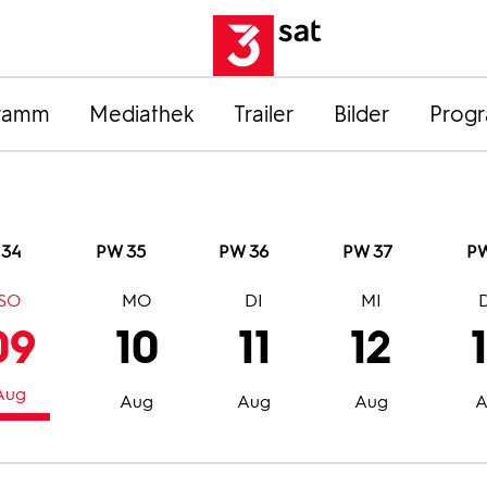
ramm
Mediathek
Trailer
Bilder
Prog
 34
PW 35
PW 36
PW 37
PW
SO
MO
DI
MI
09
10
11
12
Aug
Aug
Aug
Aug
A