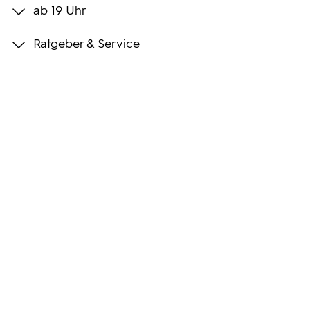
ab 19 Uhr
Programmwochen
Ratgeber & Service
3sat