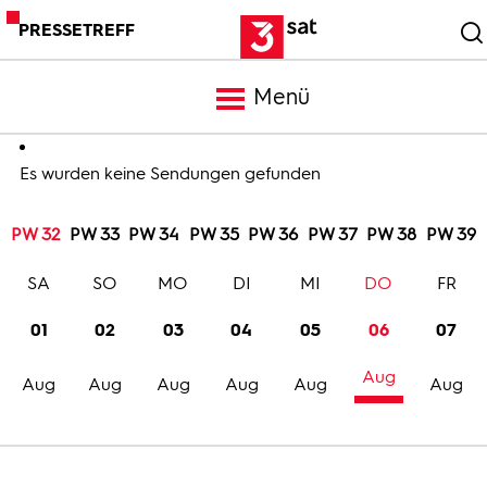
PRESSETREFF
Menü
Meldungen
Es wurden keine Sendungen gefunden
PW 32
PW 33
PW 34
PW 35
PW 36
PW 37
PW 38
PW 39
Programm
SA
SO
MO
DI
MI
DO
FR
Mediathek
01
02
03
04
05
06
07
Aug
Trailer
Aug
Aug
Aug
Aug
Aug
Aug
Bilder