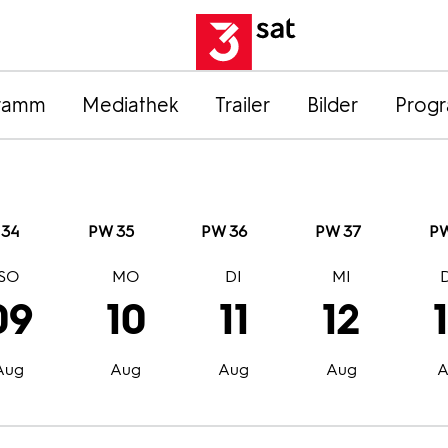
ramm
Mediathek
Trailer
Bilder
Prog
 34
PW 35
PW 36
PW 37
PW
SO
MO
DI
MI
09
10
11
12
Aug
Aug
Aug
Aug
A