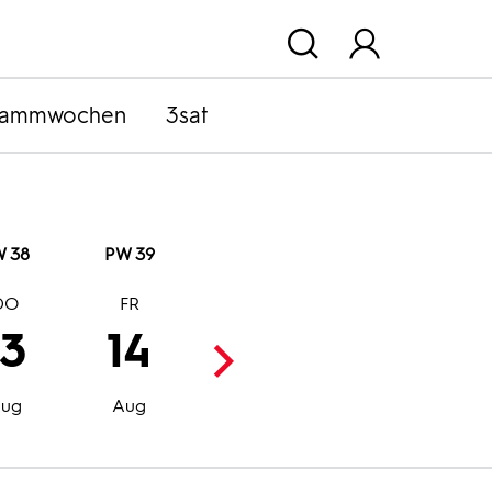
rammwochen
3sat
 38
PW 39
DO
FR
SA
SO
13
14
15
16
Aug
Aug
ug
Aug