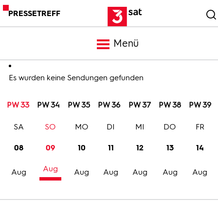
PRESSETREFF
Menü
Meldungen
Es wurden keine Sendungen gefunden
PW 33
PW 34
PW 35
PW 36
PW 37
PW 38
PW 39
Programm
SA
SO
MO
DI
MI
DO
FR
Mediathek
08
09
10
11
12
13
14
Aug
Trailer
Aug
Aug
Aug
Aug
Aug
Aug
Bilder