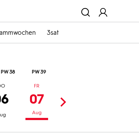
rammwochen
3sat
PW 38
PW 39
DO
FR
SA
SO
06
07
08
09
Aug
Aug
Aug
ug