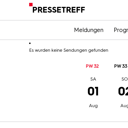
PRESSETREFF
Meldungen
Prog
Es wurden keine Sendungen gefunden
PW 32
PW 33
SA
S
01
0
Aug
Au