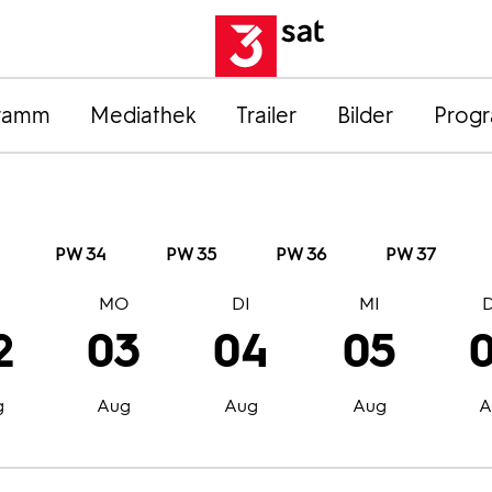
ramm
Mediathek
Trailer
Bilder
Prog
PW 34
PW 35
PW 36
PW 37
O
MO
DI
MI
2
03
04
05
g
Aug
Aug
Aug
A