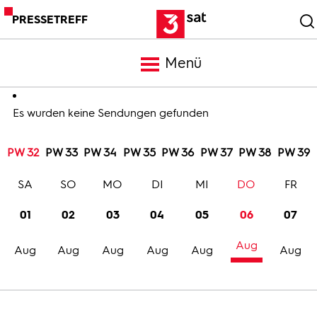
PRESSETREFF
Menü
Meldungen
Es wurden keine Sendungen gefunden
PW 32
PW 33
PW 34
PW 35
PW 36
PW 37
PW 38
PW 39
Programm
SA
SO
MO
DI
MI
DO
FR
Mediathek
01
02
03
04
05
06
07
Aug
Trailer
Aug
Aug
Aug
Aug
Aug
Aug
Bilder