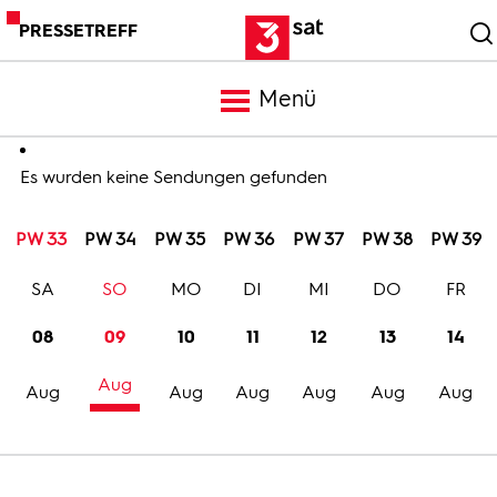
PRESSETREFF
Menü
Meldungen
Es wurden keine Sendungen gefunden
PW 33
PW 34
PW 35
PW 36
PW 37
PW 38
PW 39
Programm
SA
SO
MO
DI
MI
DO
FR
Mediathek
08
09
10
11
12
13
14
Aug
Trailer
Aug
Aug
Aug
Aug
Aug
Aug
Bilder