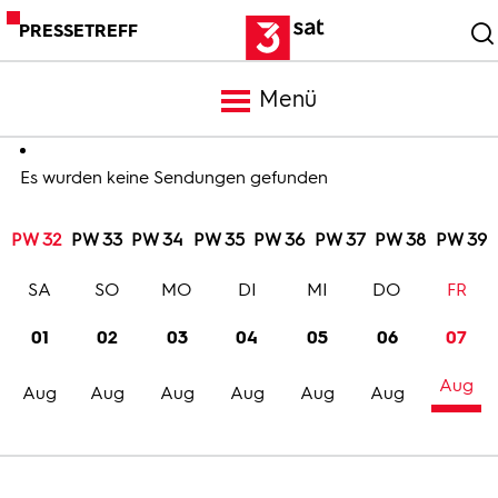
PRESSETREFF
Menü
Meldungen
Es wurden keine Sendungen gefunden
PW 32
PW 33
PW 34
PW 35
PW 36
PW 37
PW 38
PW 39
Programm
SA
SO
MO
DI
MI
DO
FR
Mediathek
01
02
03
04
05
06
07
Aug
Trailer
Aug
Aug
Aug
Aug
Aug
Aug
Bilder