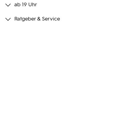
ab 19 Uhr
Programmwochen
Ratgeber & Service
3sat