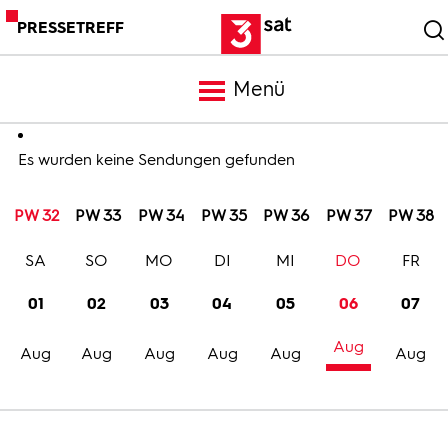
PRESSETREFF
Menü
Meldungen
Es wurden keine Sendungen gefunden
PW 32
PW 33
PW 34
PW 35
PW 36
PW 37
PW 38
Programm
SA
SO
MO
DI
MI
DO
FR
Mediathek
01
02
03
04
05
06
07
Aug
Trailer
Aug
Aug
Aug
Aug
Aug
Aug
Bilder