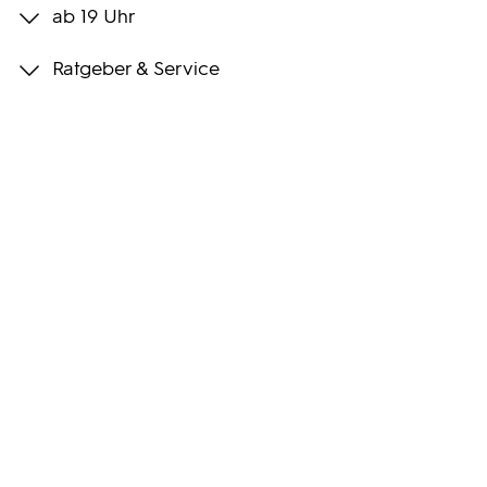
ab 19 Uhr
Programmwochen
Ratgeber & Service
3sat