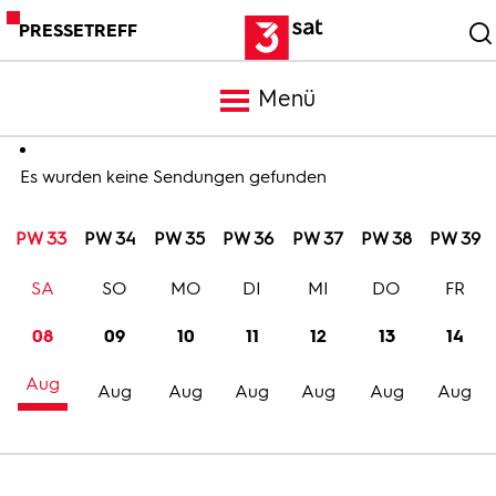
PRESSETREFF
Menü
Meldungen
Es wurden keine Sendungen gefunden
PW 33
PW 34
PW 35
PW 36
PW 37
PW 38
PW 39
Programm
SA
SO
MO
DI
MI
DO
FR
Mediathek
08
09
10
11
12
13
14
Aug
Trailer
Aug
Aug
Aug
Aug
Aug
Aug
Bilder