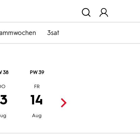
rammwochen
3sat
 38
PW 39
DO
FR
SA
SO
13
14
15
16
Aug
Aug
ug
Aug