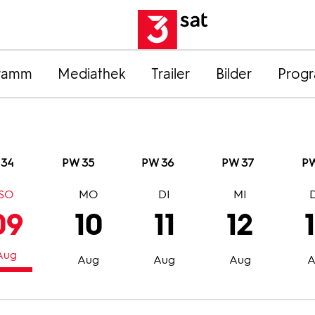
ramm
Mediathek
Trailer
Bilder
Prog
 34
PW 35
PW 36
PW 37
PW
SO
MO
DI
MI
09
10
11
12
Aug
Aug
Aug
Aug
A