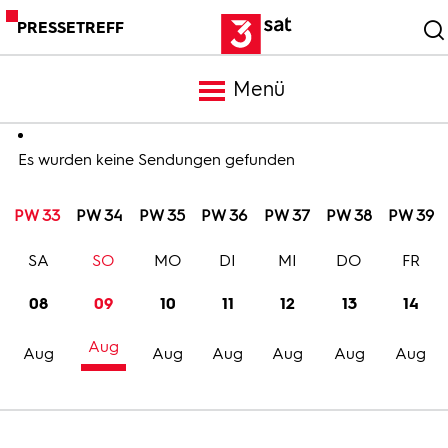
PRESSETREFF
Menü
Meldungen
Es wurden keine Sendungen gefunden
PW 33
PW 34
PW 35
PW 36
PW 37
PW 38
PW 39
Programm
SA
SO
MO
DI
MI
DO
FR
Mediathek
08
09
10
11
12
13
14
Aug
Trailer
Aug
Aug
Aug
Aug
Aug
Aug
Bilder