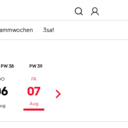
rammwochen
3sat
PW 38
PW 39
DO
FR
SA
SO
06
07
08
09
Aug
Aug
Aug
ug