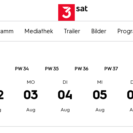
ramm
Mediathek
Trailer
Bilder
Prog
PW 34
PW 35
PW 36
PW 37
O
MO
DI
MI
2
03
04
05
g
Aug
Aug
Aug
A