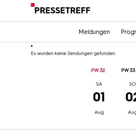
PRESSETREFF
Meldungen
Prog
Es wurden keine Sendungen gefunden
PW 32
PW 33
SA
S
01
0
Aug
Au