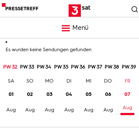
PRESSETREFF
Menü
Meldungen
Es wurden keine Sendungen gefunden
PW 32
PW 33
PW 34
PW 35
PW 36
PW 37
PW 38
PW 39
Programm
SA
SO
MO
DI
MI
DO
FR
Mediathek
01
02
03
04
05
06
07
Aug
Trailer
Aug
Aug
Aug
Aug
Aug
Aug
Bilder