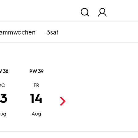
rammwochen
3sat
 38
PW 39
DO
FR
SA
SO
13
14
15
16
Aug
Aug
ug
Aug