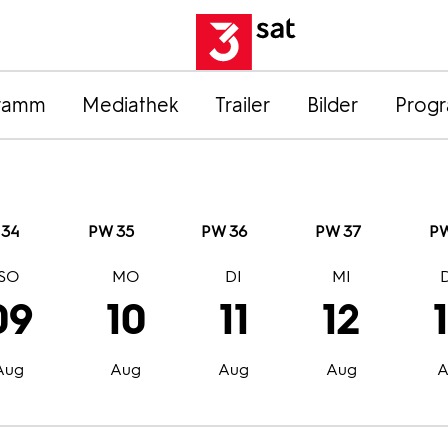
ramm
Mediathek
Trailer
Bilder
Prog
 34
PW 35
PW 36
PW 37
PW
SO
MO
DI
MI
09
10
11
12
Aug
Aug
Aug
Aug
A