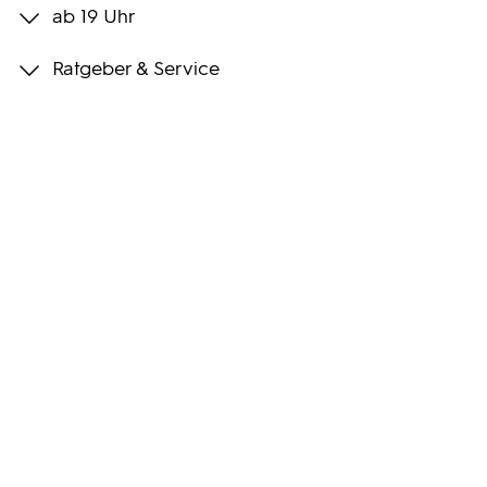
ab 19 Uhr
Programmwochen
Ratgeber & Service
3sat