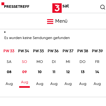
PRESSETREFF
Menü
Meldungen
Es wurden keine Sendungen gefunden
PW 33
PW 34
PW 35
PW 36
PW 37
PW 38
PW 39
Programm
SA
SO
MO
DI
MI
DO
FR
Mediathek
08
09
10
11
12
13
14
Aug
Trailer
Aug
Aug
Aug
Aug
Aug
Aug
Bilder