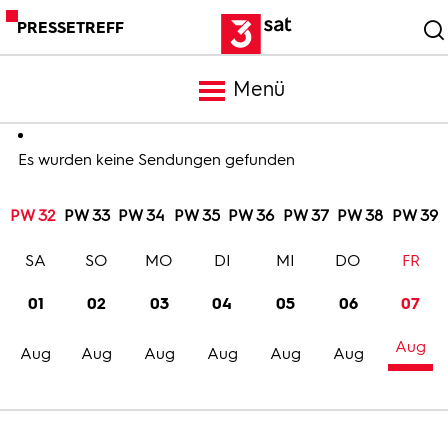
PRESSETREFF
Menü
Meldungen
Es wurden keine Sendungen gefunden
PW 32
PW 33
PW 34
PW 35
PW 36
PW 37
PW 38
PW 39
Programm
SA
SO
MO
DI
MI
DO
FR
Mediathek
01
02
03
04
05
06
07
Aug
Trailer
Aug
Aug
Aug
Aug
Aug
Aug
Bilder