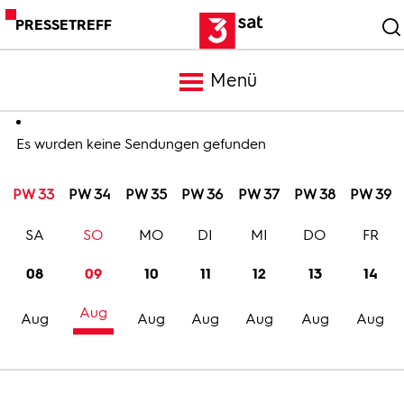
PRESSETREFF
Menü
Meldungen
Es wurden keine Sendungen gefunden
PW 33
PW 34
PW 35
PW 36
PW 37
PW 38
PW 39
Programm
SA
SO
MO
DI
MI
DO
FR
Mediathek
08
09
10
11
12
13
14
Aug
Trailer
Aug
Aug
Aug
Aug
Aug
Aug
Bilder