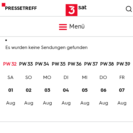
PRESSETREFF
Menü
Meldungen
Es wurden keine Sendungen gefunden
PW 32
PW 33
PW 34
PW 35
PW 36
PW 37
PW 38
PW 39
Programm
SA
SO
MO
DI
MI
DO
FR
Mediathek
01
02
03
04
05
06
07
Aug
Aug
Aug
Aug
Aug
Aug
Aug
Trailer
Bilder