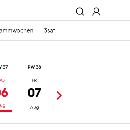
rammwochen
3sat
 37
PW 38
DO
FR
SA
SO
06
07
08
09
ug
Aug
Aug
Aug