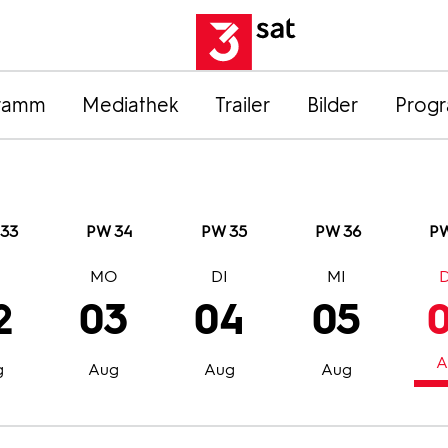
ramm
Mediathek
Trailer
Bilder
Prog
33
PW 34
PW 35
PW 36
PW
O
MO
DI
MI
2
03
04
05
A
g
Aug
Aug
Aug