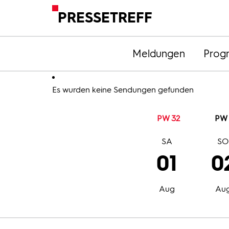
PRESSETREFF
Meldungen
Prog
Es wurden keine Sendungen gefunden
PW 32
PW 
SA
S
01
0
Aug
Au