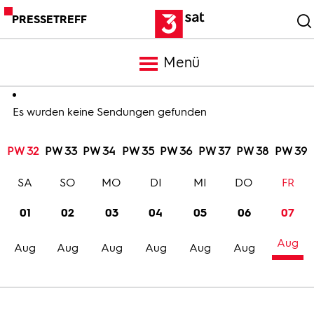
PRESSETREFF
Menü
Meldungen
Es wurden keine Sendungen gefunden
PW 32
PW 33
PW 34
PW 35
PW 36
PW 37
PW 38
PW 39
Programm
SA
SO
MO
DI
MI
DO
FR
Mediathek
01
02
03
04
05
06
07
Aug
Trailer
Aug
Aug
Aug
Aug
Aug
Aug
Bilder