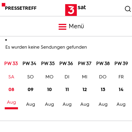
PRESSETREFF
Menü
Meldungen
Es wurden keine Sendungen gefunden
PW 33
PW 34
PW 35
PW 36
PW 37
PW 38
PW 39
Programm
SA
SO
MO
DI
MI
DO
FR
Mediathek
08
09
10
11
12
13
14
Aug
Trailer
Aug
Aug
Aug
Aug
Aug
Aug
Bilder