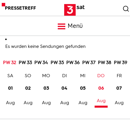
PRESSETREFF
Menü
Meldungen
Es wurden keine Sendungen gefunden
PW 32
PW 33
PW 34
PW 35
PW 36
PW 37
PW 38
PW 39
Programm
SA
SO
MO
DI
MI
DO
FR
Mediathek
01
02
03
04
05
06
07
Aug
Trailer
Aug
Aug
Aug
Aug
Aug
Aug
Bilder