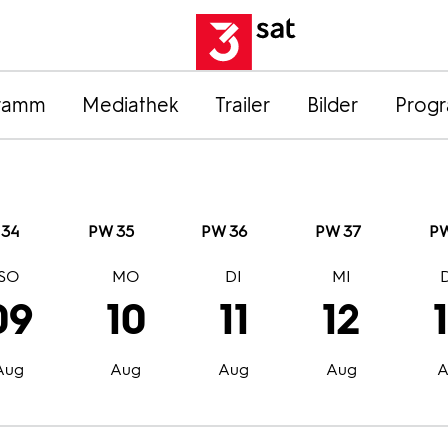
ramm
Mediathek
Trailer
Bilder
Prog
 34
PW 35
PW 36
PW 37
PW
SO
MO
DI
MI
09
10
11
12
Aug
Aug
Aug
Aug
A