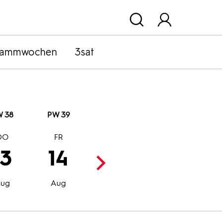
rammwochen
3sat
 38
PW 39
DO
FR
SA
SO
13
14
15
16
Aug
Aug
ug
Aug