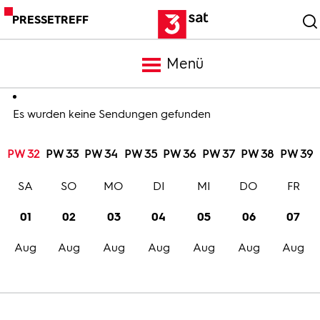
PRESSETREFF
Menü
Meldungen
Es wurden keine Sendungen gefunden
PW 32
PW 33
PW 34
PW 35
PW 36
PW 37
PW 38
PW 39
Programm
SA
SO
MO
DI
MI
DO
FR
Mediathek
01
02
03
04
05
06
07
Aug
Aug
Aug
Aug
Aug
Aug
Aug
Trailer
Bilder