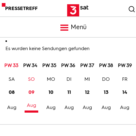
PRESSETREFF
Menü
Meldungen
Es wurden keine Sendungen gefunden
PW 33
PW 34
PW 35
PW 36
PW 37
PW 38
PW 39
Programm
SA
SO
MO
DI
MI
DO
FR
Mediathek
08
09
10
11
12
13
14
Aug
Trailer
Aug
Aug
Aug
Aug
Aug
Aug
Bilder