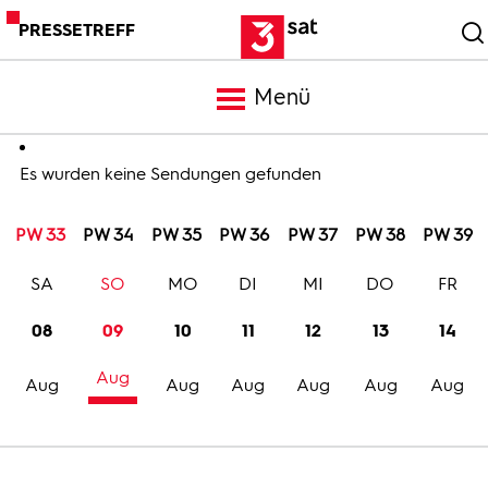
PRESSETREFF
Menü
Meldungen
Es wurden keine Sendungen gefunden
PW 33
PW 34
PW 35
PW 36
PW 37
PW 38
PW 39
Programm
SA
SO
MO
DI
MI
DO
FR
Mediathek
08
09
10
11
12
13
14
Aug
Trailer
Aug
Aug
Aug
Aug
Aug
Aug
Bilder