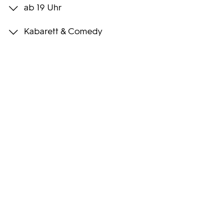
ab 19 Uhr
Programmwochen
Kabarett & Comedy
3sat