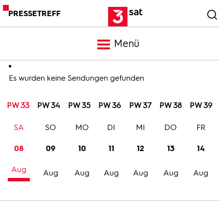
PRESSETREFF
Menü
Meldungen
Es wurden keine Sendungen gefunden
PW 33
PW 34
PW 35
PW 36
PW 37
PW 38
PW 39
Programm
SA
SO
MO
DI
MI
DO
FR
Mediathek
08
09
10
11
12
13
14
Aug
Trailer
Aug
Aug
Aug
Aug
Aug
Aug
Bilder