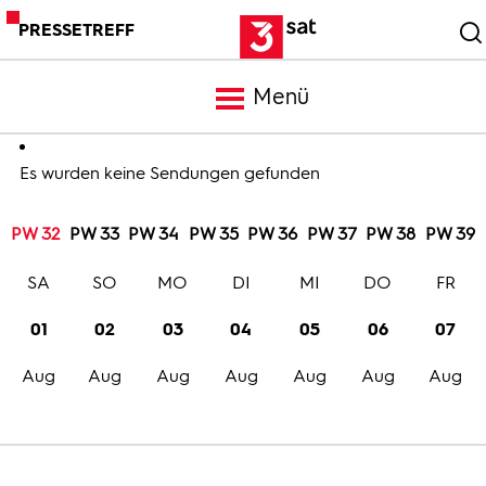
PRESSETREFF
Menü
Meldungen
Es wurden keine Sendungen gefunden
PW 32
PW 33
PW 34
PW 35
PW 36
PW 37
PW 38
PW 39
Programm
SA
SO
MO
DI
MI
DO
FR
Mediathek
01
02
03
04
05
06
07
Aug
Aug
Aug
Aug
Aug
Aug
Aug
Trailer
Bilder