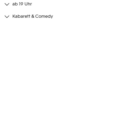
ab 19 Uhr
Programmwochen
Kabarett & Comedy
3sat