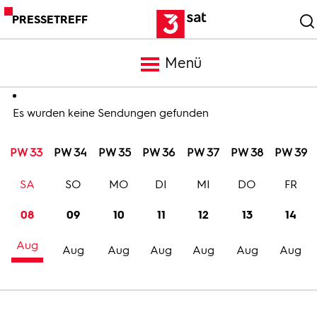
PRESSETREFF
Menü
Meldungen
Es wurden keine Sendungen gefunden
PW 33
PW 34
PW 35
PW 36
PW 37
PW 38
PW 39
Programm
SA
SO
MO
DI
MI
DO
FR
Mediathek
08
09
10
11
12
13
14
Aug
Trailer
Aug
Aug
Aug
Aug
Aug
Aug
Bilder