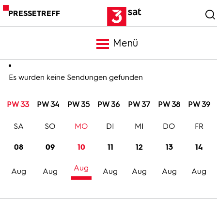
PRESSETREFF
Menü
Meldungen
Es wurden keine Sendungen gefunden
PW 33
PW 34
PW 35
PW 36
PW 37
PW 38
PW 39
Programm
SA
SO
MO
DI
MI
DO
FR
Mediathek
08
09
10
11
12
13
14
Aug
Trailer
Aug
Aug
Aug
Aug
Aug
Aug
Bilder