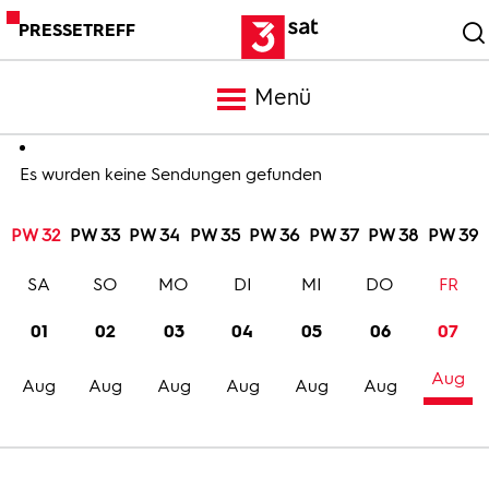
PRESSETREFF
Menü
Meldungen
Es wurden keine Sendungen gefunden
PW 32
PW 33
PW 34
PW 35
PW 36
PW 37
PW 38
PW 39
Programm
SA
SO
MO
DI
MI
DO
FR
Mediathek
01
02
03
04
05
06
07
Aug
Trailer
Aug
Aug
Aug
Aug
Aug
Aug
Bilder