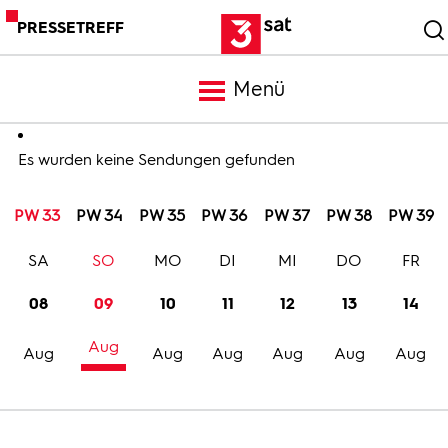
PRESSETREFF
Menü
Meldungen
Es wurden keine Sendungen gefunden
PW 33
PW 34
PW 35
PW 36
PW 37
PW 38
PW 39
Programm
SA
SO
MO
DI
MI
DO
FR
Mediathek
08
09
10
11
12
13
14
Aug
Trailer
Aug
Aug
Aug
Aug
Aug
Aug
Bilder