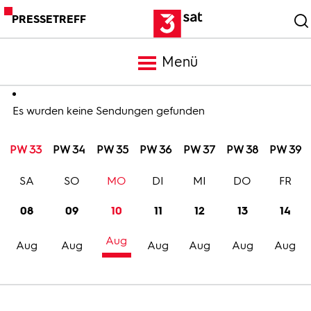
PRESSETREFF
Menü
Meldungen
Es wurden keine Sendungen gefunden
PW 33
PW 34
PW 35
PW 36
PW 37
PW 38
PW 39
Programm
SA
SO
MO
DI
MI
DO
FR
Mediathek
08
09
10
11
12
13
14
Aug
Trailer
Aug
Aug
Aug
Aug
Aug
Aug
Bilder