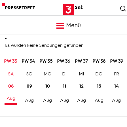
PRESSETREFF
Menü
Meldungen
Es wurden keine Sendungen gefunden
PW 33
PW 34
PW 35
PW 36
PW 37
PW 38
PW 39
Programm
SA
SO
MO
DI
MI
DO
FR
Mediathek
08
09
10
11
12
13
14
Aug
Trailer
Aug
Aug
Aug
Aug
Aug
Aug
Bilder