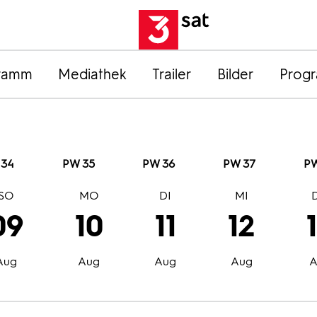
ramm
Mediathek
Trailer
Bilder
Prog
 34
PW 35
PW 36
PW 37
PW
SO
MO
DI
MI
09
10
11
12
Aug
Aug
Aug
Aug
A