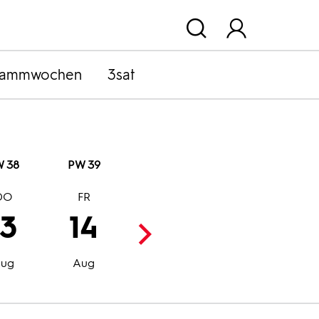
rammwochen
3sat
 38
PW 39
DO
FR
SA
SO
13
14
15
16
Aug
Aug
ug
Aug