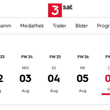
ramm
Mediathek
Trailer
Bilder
Prog
33
PW 34
PW 35
PW 36
PW
O
MO
DI
MI
2
03
04
05
A
g
Aug
Aug
Aug