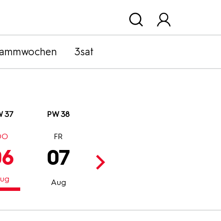
rammwochen
3sat
 37
PW 38
DO
FR
SA
SO
06
07
08
09
ug
Aug
Aug
Aug