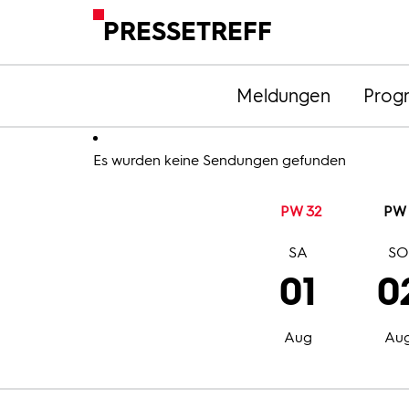
PRESSETREFF
Meldungen
Prog
Es wurden keine Sendungen gefunden
PW 32
PW 
SA
S
01
0
Aug
Au