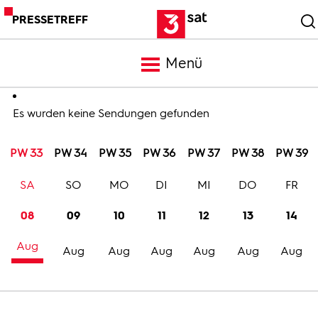
PRESSETREFF
Menü
Meldungen
Es wurden keine Sendungen gefunden
PW 33
PW 34
PW 35
PW 36
PW 37
PW 38
PW 39
Programm
SA
SO
MO
DI
MI
DO
FR
Mediathek
08
09
10
11
12
13
14
Aug
Trailer
Aug
Aug
Aug
Aug
Aug
Aug
Bilder