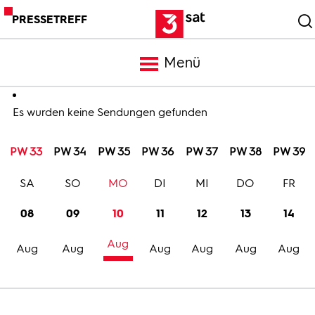
PRESSETREFF
Menü
Meldungen
Es wurden keine Sendungen gefunden
PW 33
PW 34
PW 35
PW 36
PW 37
PW 38
PW 39
Programm
SA
SO
MO
DI
MI
DO
FR
Mediathek
08
09
10
11
12
13
14
Aug
Trailer
Aug
Aug
Aug
Aug
Aug
Aug
Bilder