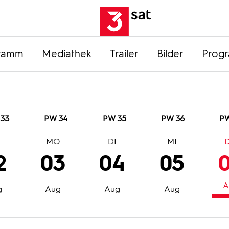
ramm
Mediathek
Trailer
Bilder
Prog
33
PW 34
PW 35
PW 36
PW
O
MO
DI
MI
2
03
04
05
A
g
Aug
Aug
Aug