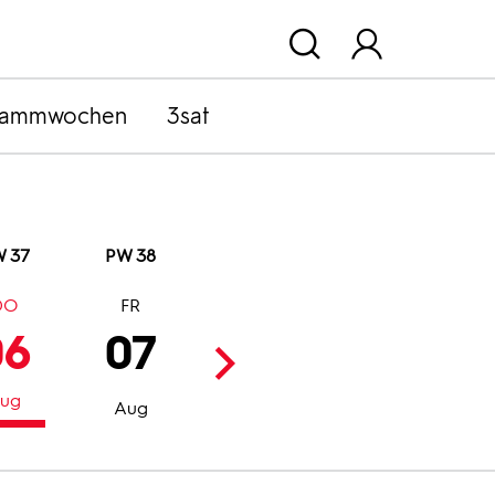
rammwochen
3sat
 37
PW 38
DO
FR
SA
SO
06
07
08
09
ug
Aug
Aug
Aug