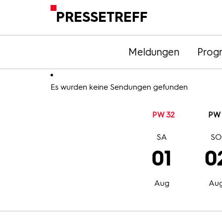
PRESSETREFF
Meldungen
Prog
Es wurden keine Sendungen gefunden
PW 32
PW 
SA
S
01
0
Aug
Au