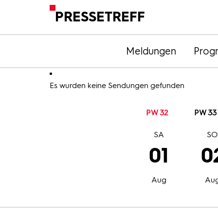
PRESSETREFF
Meldungen
Prog
Es wurden keine Sendungen gefunden
PW 32
PW 33
SA
S
01
0
Aug
Au