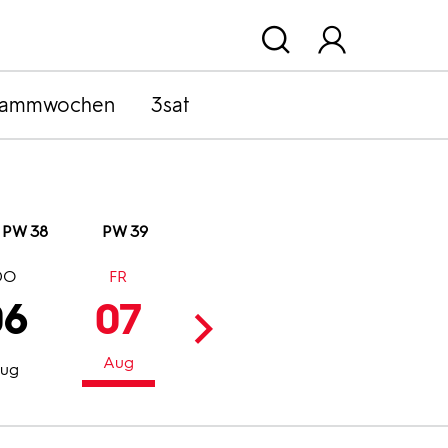
rammwochen
3sat
PW 38
PW 39
DO
FR
SA
SO
06
07
08
09
Aug
Aug
Aug
ug