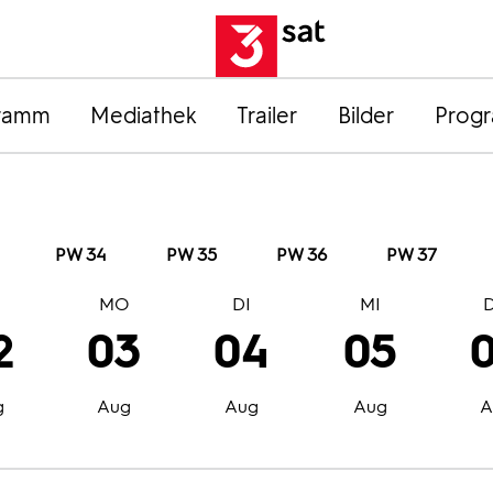
ramm
Mediathek
Trailer
Bilder
Prog
PW 34
PW 35
PW 36
PW 37
O
MO
DI
MI
2
03
04
05
g
Aug
Aug
Aug
A